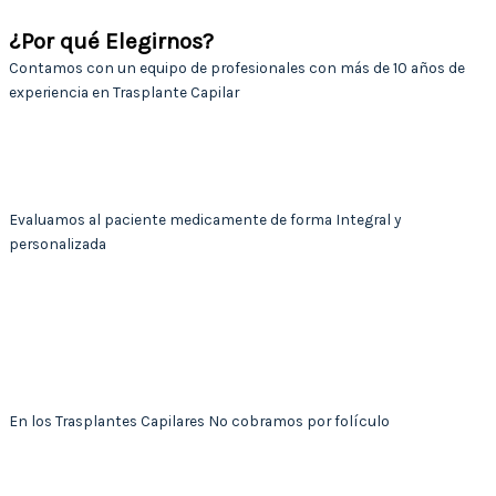
¿Por qué Elegirnos?
Contamos con un equipo de profesionales con más de 10 años de
experiencia en Trasplante Capilar
Realizamos un tratamiento Bioestimulador y de conservación
especializado a los folículos extraídos previo a su implantación,
asegurando así una mayor supervivencia de estos a largo plazo.
Evaluamos al paciente medicamente de forma Integral y
personalizada
Evaluamos sus antecedentes clínicos, de herencia, hábitos de
cuidado del cabello y alimenticios, junto con las expectativas
estéticas del paciente para determinar los tratamientos y las
técnicas más adecuadas y efectivas para su caso particular.
En los Trasplantes Capilares No cobramos por folículo
En Pilosus los Trasplantes los cobramos no por folículo, sino por
área requerida y la complejidad del procedimiento, de acuerdo al