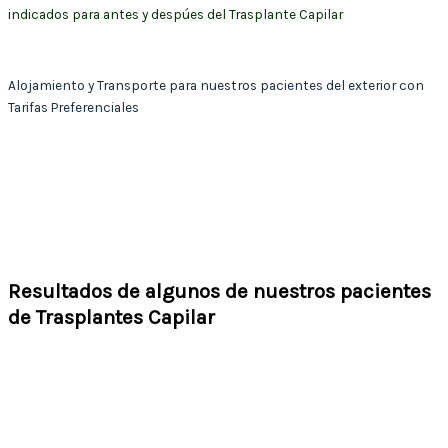
indicados para antes y despúes del Trasplante Capilar
Alojamiento y Transporte para nuestros pacientes del exterior con
Tarifas Preferenciales
Para los pacientes residenciados en el exterior contamos con
nuestros aliados comerciales Hoteles de 5 y 4 estrellas con los
cuales nuestros pacientes podrán disfrutar de tarifas preferenciales
para un pre y posopertorio con todas las comodidades, lujo y
confort que desee el paciente para
Resultados de algunos de nuestros pacientes
de Trasplantes Capilar