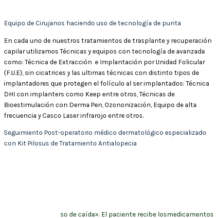
grado de alopecia, garantizando un mejor resultado y precio.
Equipo de Cirujanos haciendo uso de tecnología de punta
En cada uno de nuestros tratamientos de trasplante y recuperación
capilar utilizamos Técnicas y equipos con tecnología de avanzada
como: Técnica de Extracción e Implantación por Unidad Folicular
(F.U.E), sin cicatrices y las ultimas técnicas con distinto tipos de
implantadores que protegen el folículo al ser implantados: Técnica
DHI con implanters como Keep entre otros, Técnicas de
Bioestimulación con Derma Pen, Ozononización, Equipo de alta
frecuencia y Casco Laser infrarojo entre otros.
Seguimiento Post-operatorio médico dermatológico especializado
con Kit Pilosus de Tratamiento Antialopecia
Todos nuestros pacientes reciben acompañamiento médico y
asesoría en el uso de los Tratamientos que ayudaran al paciente a
conservar y mejorar la calidad del pelo original y del nuevo
implantado para garantizar resultados permanentes a largo plazo »
ayudamos a evitar que el cabello que geneticamente se iba a perder,
continue su proce
so de caída». El paciente recibe losmedicamentos