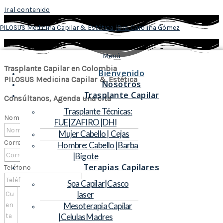
Ir al contenido
PILOSUS Medicina Capilar & Estética |Dra. Carolina Gómez
Menú
Trasplante Capilar en Colombia
Bienvenido
PILOSUS Medicina Capilar & Estética
Nosotros
Trasplante Capilar
Consúltanos, Agenda una cita
Trasplante Técnicas:
Nombre
FUE|ZAFIRO |DHI
Mujer Cabello | Cejas
Correo
Hombre: Cabello |Barba
|Bigote
Terapias Capilares
Teléfono
Spa Capilar|Casco
laser
Mesoterapia Capilar
|Celulas Madres