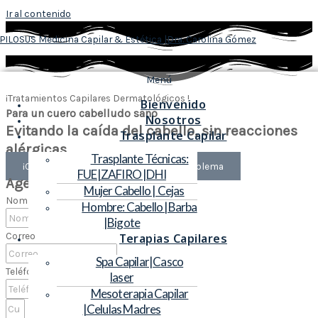
Ir al contenido
PILOSUS Medicina Capilar & Estética |Dra. Carolina Gómez
Menú
¡Tratamientos Capilares Dermatológicos !
Bienvenido
Para un cuero cabelludo sano
Nosotros
Evitando la caída del cabello, sin reacciones
Trasplante Capilar
alérgicas
Trasplante Técnicas:
¡Consúltanos!, te ayudamos con tu problema
FUE|ZAFIRO |DHI
Agenda una cita
Mujer Cabello | Cejas
Nombre
Hombre: Cabello |Barba
|Bigote
Correo
Terapias Capilares
Spa Capilar|Casco
Teléfono
laser
Mesoterapia Capilar
|Celulas Madres